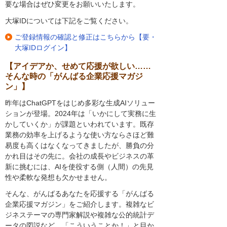
要な場合はぜひ変更をお願いいたします。
大塚IDについては下記をご覧ください。
ご登録情報の確認と修正はこちらから【要・
大塚IDログイン】
【アイデアか、せめて応援が欲しい……
そんな時の「がんばる企業応援マガジ
ン」】
昨年はChatGPTをはじめ多彩な生成AIソリュー
ションが登場。2024年は「いかにして実務に生
かしていくか」が課題といわれています。既存
業務の効率を上げるような使い方ならさほど難
易度も高くはなくなってきましたが、勝負の分
かれ目はその先に。会社の成長やビジネスの革
新に挑むには、AIを使役する側（人間）の先見
性や柔軟な発想も欠かせません。
そんな、がんばるあなたを応援する「がんばる
企業応援マガジン」をご紹介します。複雑なビ
ジネステーマの専門家解説や複雑な公的統計デ
ータの図説など、「こういうことか！」と目か