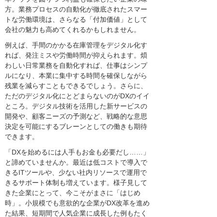
方。業務プロセスの自動化が徹底されたスマー
トな労働環境は、さらなる「付加価値」として
会社の魅力も高めてくれるかもしれません。
例えば、手間のかかる在庫管理をデジタル化す
れば、発注ミスや労働時間が抑えられます。煩
わしい日常業務を自動化すれば、仕事はシンプ
ルになり、本業に集中する時間を確保しながら
残業を減らすこともできるでしょう。さらに、
ただのデジタル化にとどまらないのがDXのイイ
ところ。デジタル技術を活用した新サービスの
開発や、顧客ニーズの予測など、戦略的な意思
決定を可能にするブレーンとしての働きも期待
できます。
「DXを始めるには人手もお金も必要だし……」
と諦めていませんか。最近は低コストで導入で
きるITツールや、少ない社内リソースで運用で
きるサポート体制も増えています。様子見して
きた企業にとって、今こそがまさに「はじめ
時」。小規模でも意欲的な企業がDX改革を進め
た結果、短期間で人気企業に成長した例もたく