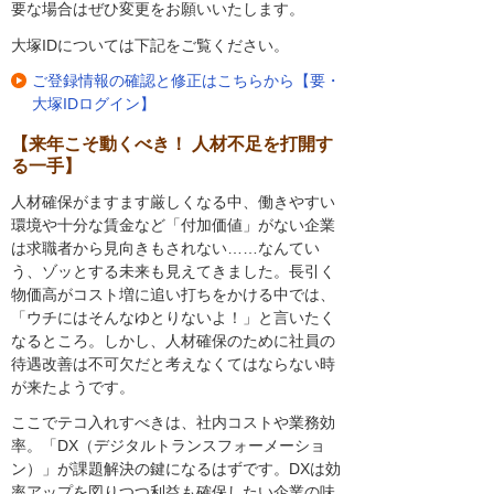
要な場合はぜひ変更をお願いいたします。
大塚IDについては下記をご覧ください。
ご登録情報の確認と修正はこちらから【要・
大塚IDログイン】
【来年こそ動くべき！ 人材不足を打開す
る一手】
人材確保がますます厳しくなる中、働きやすい
環境や十分な賃金など「付加価値」がない企業
は求職者から見向きもされない……なんてい
う、ゾッとする未来も見えてきました。長引く
物価高がコスト増に追い打ちをかける中では、
「ウチにはそんなゆとりないよ！」と言いたく
なるところ。しかし、人材確保のために社員の
待遇改善は不可欠だと考えなくてはならない時
が来たようです。
ここでテコ入れすべきは、社内コストや業務効
率。「DX（デジタルトランスフォーメーショ
ン）」が課題解決の鍵になるはずです。DXは効
率アップを図りつつ利益も確保したい企業の味