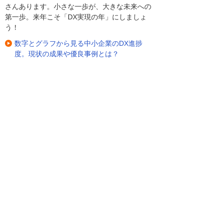
さんあります。小さな一歩が、大きな未来への
第一歩。来年こそ「DX実現の年」にしましょ
う！
数字とグラフから見る中小企業のDX進捗
度。現状の成果や優良事例とは？
続きは「大塚ID」で
ログインしてご覧ください。
ログイン
新規登録（無料）