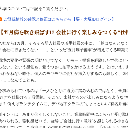
大塚IDについては下記をご覧ください。
ご登録情報の確認と修正はこちらから【要・大塚IDログイン】
【五月病を吹き飛ばす!? 会社に行く楽しみをつくる“仕
入社から1カ月。そろそろ新入社員や若手社員の中に、「朝はなんとな
「会社に行きたくない……」といった“五月病予備軍”が増えてくる時期
環境の変化や緊張の反動だけでなく、リモート授業を経験した世代にと
らない」という感覚も、憂うつさに拍車をかけるようです。とはいえ、
われかねない昨今。個人のモヤモヤに会社が深入りするのも難しく、気
ト……なんてことも。
今求められているのは「一人ひとりに過度に踏み込むのではなく、全員
かけ”を仕掛ける」雰囲気。そこで、出社するのが楽しみになるような“
は？ 例えばランチタイムに、デパ地下クラスの“ちょっといい”有名弁
ポイントは、あまり仰々しくしないこと。業務時間中にふらっと受け取
食べられる。強制感ゼロで、自然に“会社に行く意味”を感じられる小さ
進化していて、ご当地グルメや駅弁の取り寄せも可能。「今日は〇〇県