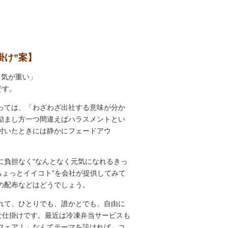
掛け”案】
く気が重い」
です。
っては、「わざわざ出社する意味が分か
励まし方一つ間違えばハラスメントとい
付いたときには静かにフェードアウ
に負担なく“なんとなく元気になれるきっ
ちょっとイイコト”を会社が提供してみて
当の配布などはどうでしょう。
れて、ひとりでも、誰かとでも、自由に
な仕掛けです。最近は冷凍弁当サービスも
フェア！」なんてテーマを設ければ、コ