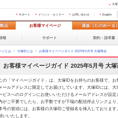
大塚
サポート
イベント・セミナー
お問い合わせ
English
製品
お客様マイページ
通販（たのめーる
情報
サポート
契約・請求書
ージとは
大塚IDとは
お客様マイページガイド 2025年5月号 大塚商会
お客様マイページガイド 2025年5月号 大
この「マイページガイド」は、大塚IDをお持ちのお客様で、お
メールアドレスに限定してお届けしています。大塚IDには、大
ービスへのログインにお使いいただけるメールアドレスが設定
内がご不要でしたら、お手数ですが下端の配信停止リンクより
本号の冒頭には、お客様の大塚IDご登録名を挿入しております
願いいたします。