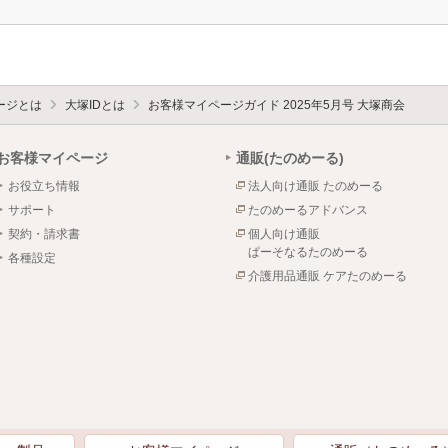
ージとは
大塚IDとは
お客様マイページガイド 2025年5月号 大塚商会
お客様マイページ
通販(たのめーる)
お役立ち情報
法人向け通販 たのめーる
サポート
たのめーるアドバンス
契約・請求書
個人向け通販
ぱーそなるたのめーる
各種設定
介護用品通販 ケアたのめーる