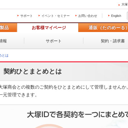
大塚
サポート
イベント・セミナー
お問い合わせ
English
製品
お客様マイページ
通販（たのめーる
情報
サポート
契約・請求書
めとは
契約ひとまとめとは
大塚商会との複数のご契約をひとまとめにして管理しませんか。
一元管理できます。