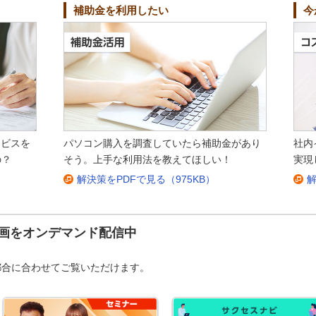
補助金を利用したい
今
ービスを
パソコン購入を調査していたら補助金があり
社内
の？
そう。上手な利用法を教えてほしい！
実現
解決策をPDFで見る（975KB）
解
画をオンデマンド配信中
都合に合わせてご覧いただけます。