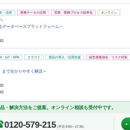
析・活用
業務データの活用
営業・業務プロセス効率化
オンライン
へ
とつながるデータベースプラットフォーム～
40
AI・IoT・RPA
クラウド
製品の導入・活用支援
経営基盤強化・リスク対策
ー
」まで分かりやすく解説～
30
30
品・解決方法をご提案。オンライン相談も受付中です。
0120-579-215
（平日 9:00～17:30）