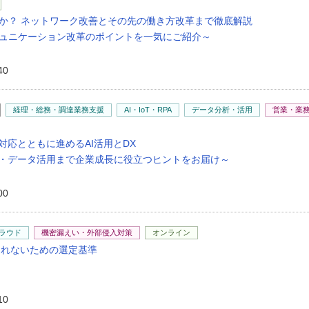
か？ ネットワーク改善とその先の働き方改革まで徹底解説
コミュニケーション改革のポイントを一気にご紹介～
40
経理・総務・調達業務支援
AI・IoT・RPA
データ分析・活用
営業・業
対応とともに進めるAI活用とDX
I・データ活用まで企業成長に役立つヒントをお届け～
00
ラウド
機密漏えい・外部侵入対策
オンライン
遅れないための選定基準
10