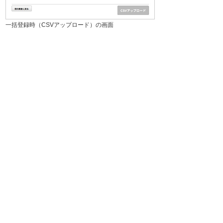
一括登録時（CSVアップロード）の画面
ボード削除
削除の確認メッセージが表示されます。「確認
した」のボタンを押すと該当のボードが削除さ
れます。
ボードを削除すると、参加や招待したメンバー
はボードを閲覧することができなくなります。
また、一度削除したボードは元に戻すことはで
きません。