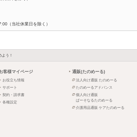
17:00（当社休業日を除く）
めよう！
お客様マイページ
通販(たのめーる)
お役立ち情報
法人向け通販 たのめーる
サポート
たのめーるアドバンス
契約・請求書
個人向け通販
ぱーそなるたのめーる
各種設定
介護用品通販 ケアたのめーる