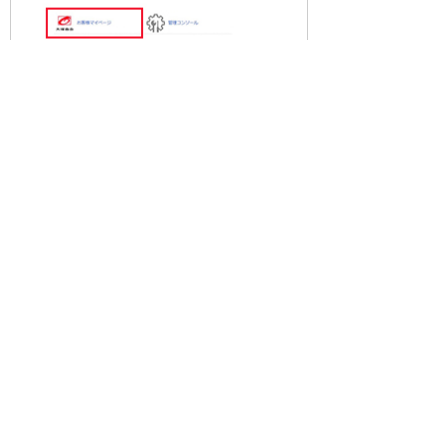
2．案内に沿って必要な情報を入力
案内に沿って必要な情報を入力してください。
大塚IDをすでにお持ちの場合、お持ちではない
場合で表示される画面が異なります。