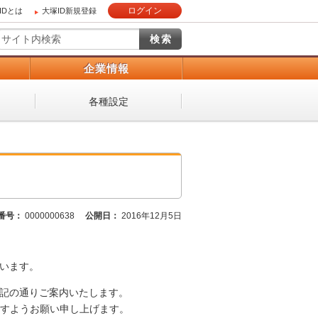
ログイン
IDとは
大塚ID新規登録
）
企業情報
各種設定
番号：
0000000638
公開日：
2016年12月5日
ざいます。
を下記の通りご案内いたします。
すようお願い申し上げます。