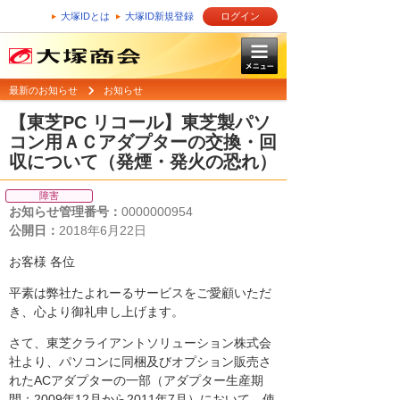
大塚IDとは
大塚ID新規登録
ログイン
最新のお知らせ
お知らせ
【東芝PC リコール】東芝製パソ
コン用ＡＣアダプターの交換・回
収について（発煙・発火の恐れ）
障害
お知らせ管理番号：
0000000954
公開日：
2018年6月22日
お客様 各位
平素は弊社たよれーるサービスをご愛顧いただ
き、心より御礼申し上げます。
さて、東芝クライアントソリューション株式会
社より、パソコンに同梱及びオプション販売さ
れたACアダプターの一部（アダプター生産期
間：2009年12月から2011年7月）において、使