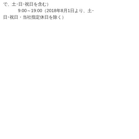
で、土･日･祝日を含む）
9:00～19:00（2018年8月1日より、土･
日･祝日・当社指定休日を除く）
以 上
お知らせ一覧へ
お客様マイページ
最新のお知らせ
お知らせ
イベント・セミナー
お問い合わせ
ニュース・お知らせ
情報セキュリティ基本方針
個人情報保護方針
ソーシャルメディア利用方針
サイトの利用条件
ヘルプ
サイトマップ
English
©
2026 OTSUKA CORPORATION