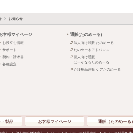
せ
お知らせ
お客様マイページ
通販(たのめーる)
お役立ち情報
法人向け通販 たのめーる
サポート
たのめーるアドバンス
契約・請求書
個人向け通販
ぱーそなるたのめーる
各種設定
介護用品通販 ケアたのめーる
ン・製品
お客様マイページ
通販（たのめーる