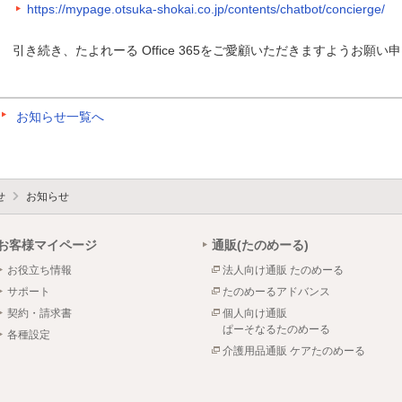
https://mypage.otsuka-shokai.co.jp/contents/chatbot/concierge/
引き続き、たよれーる Office 365をご愛顧いただきますようお願い
お知らせ一覧へ
せ
お知らせ
お客様マイページ
通販(たのめーる)
お役立ち情報
法人向け通販 たのめーる
サポート
たのめーるアドバンス
契約・請求書
個人向け通販
ぱーそなるたのめーる
各種設定
介護用品通販 ケアたのめーる