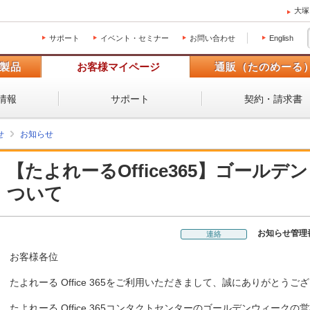
大塚
サポート
イベント・セミナー
お問い合わせ
English
製品
お客様マイページ
通販（たのめーる
情報
サポート
契約・請求書
せ
お知らせ
【たよれーるOffice365】ゴール
ついて
お知らせ管理
連絡
お客様各位
たよれーる Office 365をご利用いただきまして、誠にありがとうご
たよれーる Office 365コンタクトセンターのゴールデンウィーク