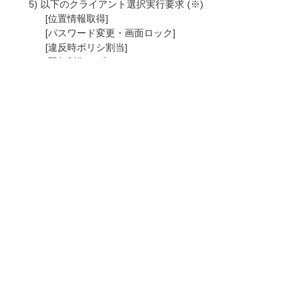
5) 以下のクライアント選択実行要求 (※)
[位置情報取得]
[パスワード変更・画面ロック]
[違反時ポリシ割当]
[緊急制御アプリケーションロック]
[メモリ初期化]
[違反時ポリシ解除]
[緊急制御アプリケーションアンロッ
ク]
※メンテナンス中にユーザーコンソールか
ら実行することはできますが、
Android端末への処理はメンテナンス終
了後に実行されます。
------------------------------------------------------------
------------
お知らせ一覧へ
お客様マイページ
最新のお知らせ
お知らせ