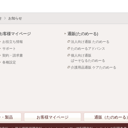
せ
お知らせ
お客様マイページ
通販(たのめーる)
お役立ち情報
法人向け通販 たのめーる
サポート
たのめーるアドバンス
契約・請求書
個人向け通販
ぱーそなるたのめーる
各種設定
介護用品通販 ケアたのめーる
ン・製品
お客様マイページ
通販（たのめーる