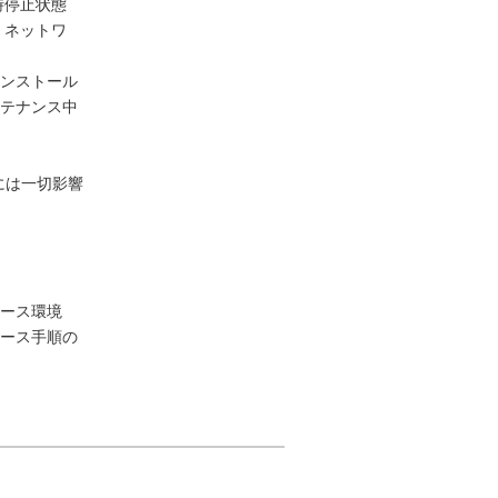
時停止状態
 ネットワ
ンストール
テナンス中
には一切影響
レース環境
ース手順の