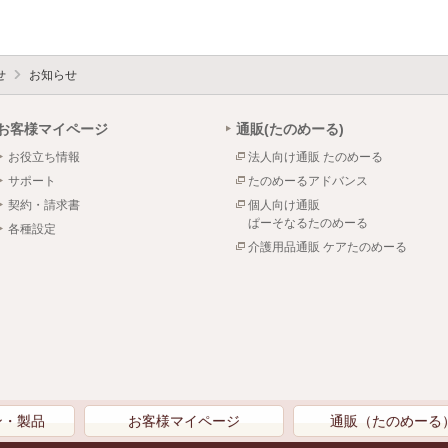
せ
お知らせ
お客様マイページ
通販(たのめーる)
お役立ち情報
法人向け通販 たのめーる
サポート
たのめーるアドバンス
契約・請求書
個人向け通販
ぱーそなるたのめーる
各種設定
介護用品通販 ケアたのめーる
ン・製品
お客様マイページ
通販（たのめーる