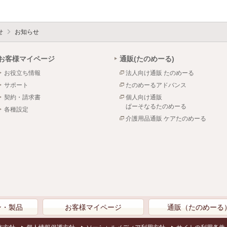
せ
お知らせ
お客様マイページ
通販(たのめーる)
お役立ち情報
法人向け通販 たのめーる
サポート
たのめーるアドバンス
契約・請求書
個人向け通販
ぱーそなるたのめーる
各種設定
介護用品通販 ケアたのめーる
ン・製品
お客様マイページ
通販（たのめーる