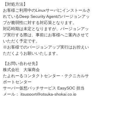
【対処方法】
お客様ご利用中のLinuxサーバにインストールさ
れているDeep Security Agentのバージョンアッ
プが脆弱性に対する対応策となります。
対応時期は未定となりますが、バージョンアッ
プ実行する際は、事前にお客様へご案内させて
いただく予定です。
※お客様でのバージョンアップ実行はお控えい
ただくようお願いいたします。
【お問い合わせ先】
株式会社 大塚商会
たよれーるコンタクトセンター・テクニカルサ
ポートセンター
サーバー仮想パッチサービス EasySOC 担当
メール： itsupport@otsuka-shokai.co.jp
電話 ： 0120-555-015
※電話受付時間：平日 9:00～17:30
※誠に勝手ながら祝祭日、当社休業日は除かせ
ていただきます。
【トレンドマイクロ社公式案内】