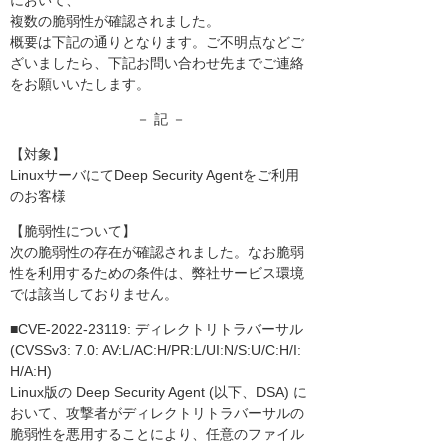
において、
複数の脆弱性が確認されました。
概要は下記の通りとなります。ご不明点などご
ざいましたら、下記お問い合わせ先までご連絡
をお願いいたします。
－ 記 －
【対象】
LinuxサーバにてDeep Security Agentをご利用
のお客様
【脆弱性について】
次の脆弱性の存在が確認されました。なお脆弱
性を利用するための条件は、弊社サービス環境
では該当しておりません。
■CVE-2022-23119: ディレクトリトラバーサル
(CVSSv3: 7.0: AV:L/AC:H/PR:L/UI:N/S:U/C:H/I:
H/A:H)
Linux版の Deep Security Agent (以下、DSA) に
おいて、攻撃者がディレクトリトラバーサルの
脆弱性を悪用することにより、任意のファイル