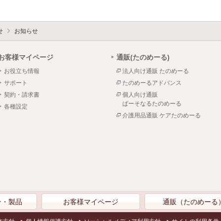
せ
お知らせ
お客様マイページ
通販(たのめーる)
お役立ち情報
法人向け通販 たのめーる
サポート
たのめーるアドバンス
契約・請求書
個人向け通販
ぱーそなるたのめーる
各種設定
介護用品通販 ケアたのめーる
ン・製品
お客様マイページ
通販（たのめーる