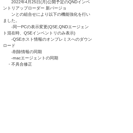
2022年4月25日(月)公開予定のQNDインベ
ントリアップローダー 新バージョ
ンとの組合せにより以下の機能強化を行い
ました。
-同一PCの表示変更(QSE,QNDエージェン
ト混在時、QSEインベントリのみ表示)
-QSEホスト情報のオンプレミスへのダウン
ロード
-削除情報の同期
-macエージェントの同期
・不具合修正
最新情報につきましては、弊社HPの「Tech Up
dates」よりご参照ください。
https://www.qualitysoft.com/product/update/
------------------------------------------------------------
------------
お知らせ一覧へ