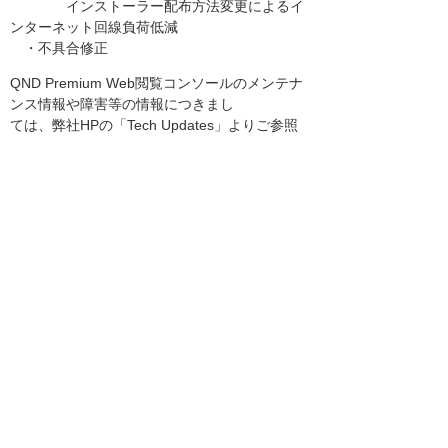
インストーラー配布方法変更によるイ
ンターネット回線負荷低減
・不具合修正
QND Premium Web閲覧コンソールのメンテナ
ンス情報や障害等の情報につきまし
ては、弊社HPの「Tech Updates」よりご参照
ください。
https://www.qualitysoft.com/product/update/
------------------------------------------------------------
------------
お知らせ一覧へ
お客様マイページ
最新のお知らせ
お知らせ
イベント・セミナー
お問い合わせ
ニュース・お知らせ
情報セキュリティ基本方針
個人情報保護方針
ソーシャルメディア利用方針