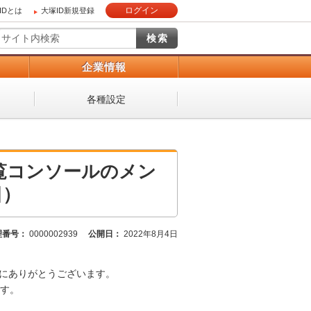
ログイン
IDとは
大塚ID新規登録
）
企業情報
各種設定
b閲覧コンソールのメン
日）
理番号：
0000002939
公開日：
2022年8月4日
、誠にありがとうございます。
す。