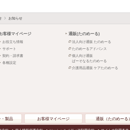
せ
お知らせ
お客様マイページ
通販(たのめーる)
お役立ち情報
法人向け通販 たのめーる
サポート
たのめーるアドバンス
契約・請求書
個人向け通販
ぱーそなるたのめーる
各種設定
介護用品通販 ケアたのめーる
ン・製品
お客様マイページ
通販（たのめーる