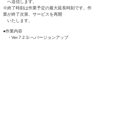
へ送信します。
※終了時刻は作業予定の最大延長時刻です。作
業が終了次第、サービスを再開
いたします。
●作業内容
・Ver.7.2.1i へバージョンアップ
・ISM CloudOne Ver.7.2.2i 更新プログラム(2
02302)の適用
------------------------------------------------------------
------------
お知らせ一覧へ
お客様マイページ
最新のお知らせ
お知らせ
イベント・セミナー
お問い合わせ
ニュース・お知らせ
情報セキュリティ基本方針
個人情報保護方針
ソーシャルメディア利用方針