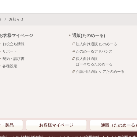
せ
お知らせ
お客様マイページ
通販(たのめーる)
お役立ち情報
法人向け通販 たのめーる
サポート
たのめーるアドバンス
契約・請求書
個人向け通販
ぱーそなるたのめーる
各種設定
介護用品通販 ケアたのめーる
ン・製品
お客様マイページ
通販（たのめーる