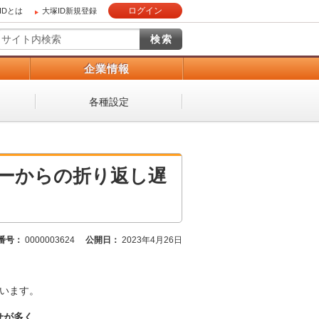
ログイン
IDとは
大塚ID新規登録
）
企業情報
各種設定
センターからの折り返し遅
番号：
0000003624
公開日：
2023年4月26日
ざいます。
わせが多く、