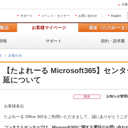
大塚
サポート
イベント・セミナー
お問い合わせ
English
製品
お客様マイページ
通販（たのめーる
情報
サポート
契約・請求書
せ
お知らせ
【たよれーる Microsoft365】
延について
お知らせ管理
障害
お客様各位
たよれーる Office 365をご利用いただきまして、誠にありがとうご
コンタクトセンターでは、Microsoft365に関する電話のお問い合