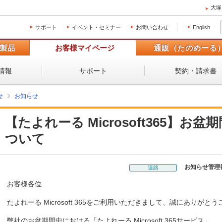
大塚
サポート
イベント・セミナー
お問い合わせ
English
製品
お客様マイページ
通販（たのめーる
情報
サポート
契約・請求書
せ
お知らせ
【たよれーる Microsoft365】
ついて
お知らせ管理
連絡
お客様各位
たよれーる Microsoft 365をご利用いただきまして、誠にありがと
弊社のお盆期間中における「たよれーる Microsoft 365サービス」