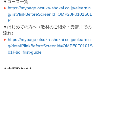
▼コース一覧
https://mypage.otsuka-shokai.co.jp/elearnin
g/list?linkBeforeScreenId=OMP20F0101S01
P
▼はじめての方へ（教材のご紹介・受講までの
流れ）
https://mypage.otsuka-shokai.co.jp/elearnin
g/detail?linkBeforeScreenId=OMPE0F0101S
01P&c=first-guide
＊大塚IDとは＊
大塚IDでログインすると、ビジネスeラーニン
グ以外にも便利なメニューがご利用いただけま
す。
大塚IDのメリットや登録方法を、動画を交えて
ご紹介しています。
▼大塚IDではじめよう！
https://www.otsuka-shokai.co.jp/otsuka-id/
引き続き、お客様に役立つ機能やサービスの改