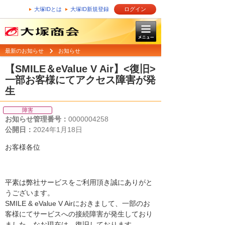
大塚IDとは
大塚ID新規登録
ログイン
最新のお知らせ
お知らせ
【SMILE＆eValue V Air】<復旧>
一部お客様にてアクセス障害が発
生
障害
お知らせ管理番号：
0000004258
公開日：
2024年1月18日
お客様各位
平素は弊社サービスをご利用頂き誠にありがと
うございます。
SMILE & eValue V Airにおきまして、一部のお
客様にてサービスへの接続障害が発生しており
ました。なお現在は、復旧しております。