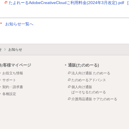
たよれーるAdobeCreativeCloudご利用料金(2024年3月改定).pdf
お知らせ一覧へ
せ
お知らせ
お客様マイページ
通販(たのめーる)
お役立ち情報
法人向け通販 たのめーる
サポート
たのめーるアドバンス
契約・請求書
個人向け通販
ぱーそなるたのめーる
各種設定
介護用品通販 ケアたのめーる