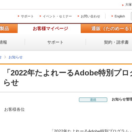
大塚
サポート
イベント・セミナー
お問い合わせ
English
製品
お客様マイページ
通販（たのめーる
情報
サポート
契約・請求書
せ
お知らせ
「2022年たよれーるAdobe特別プ
らせ
お知らせ管
連絡
お客様各位
「2022年たよれーるAdobe特別プログラ