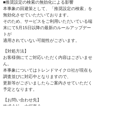
■推奨設定の検索の無効化による影響
本事象の回避策として、「推奨設定の検索」を
無効化させていただいております。
そのため、サービスをご利用いただいている端
末にて5月15日以降の最新のルールアップデー
トが
適用されていない可能性がございます。
【対処方法】
お客様側にてご対応いただく内容はございませ
ん。
本事象についてはトレンドマイクロ社が現在も
調査並びに対応中となりますので、
更新等がございましたらご案内させていただく
予定となります。
【お問い合わせ先】
株式会社 大塚商会
たよれーるコンタクトセンター・テクニカルサ
ポートセンター
らくらくサーバーセキュリティ 担当
メール： itsupport@otsuka-shokai.co.jp