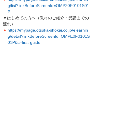
g/list?linkBeforeScreenId=OMP20F0101S01
P
▼はじめての方へ（教材のご紹介・受講までの
流れ）
https://mypage.otsuka-shokai.co.jp/elearnin
g/detail?linkBeforeScreenId=OMPE0F0101S
01P&c=first-guide
＊大塚IDとは＊
大塚IDでログインすると、ビジネスeラーニン
グ以外にも便利なメニューがご利用いただけま
す。
大塚IDのメリットや登録方法を、動画を交えて
ご紹介しています。
▼大塚IDではじめよう！
https://www.otsuka-shokai.co.jp/otsuka-id/
引き続き、お客様に役立つ機能やサービスの改
善に努めて参ります。