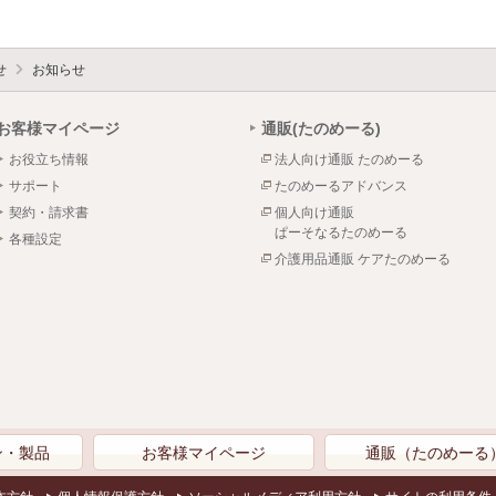
せ
お知らせ
お客様マイページ
通販(たのめーる)
お役立ち情報
法人向け通販 たのめーる
サポート
たのめーるアドバンス
契約・請求書
個人向け通販
ぱーそなるたのめーる
各種設定
介護用品通販 ケアたのめーる
ン・製品
お客様マイページ
通販（たのめーる