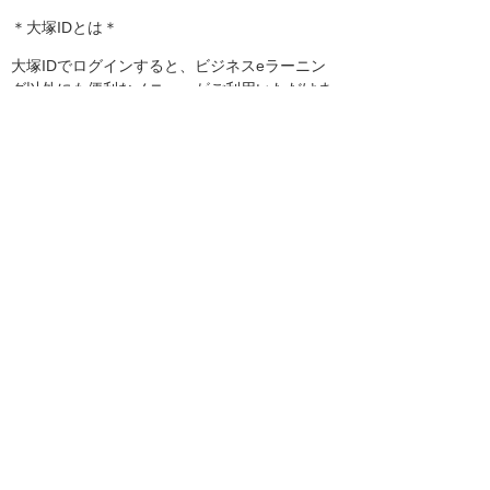
＊大塚IDとは＊
大塚IDでログインすると、ビジネスeラーニン
グ以外にも便利なメニューがご利用いただけま
す。
大塚IDでご利用いただけるさまざまなサービス
をご紹介しています。
▼大塚IDではじめよう！
https://mypage.otsuka-shokai.co.jp/contents/
pages/start-otsuka-id/
引き続き、お客様に役立つ機能やサービスの改
善に努めて参ります。
以上
お知らせ一覧へ
お客様マイページ
最新のお知らせ
お知らせ