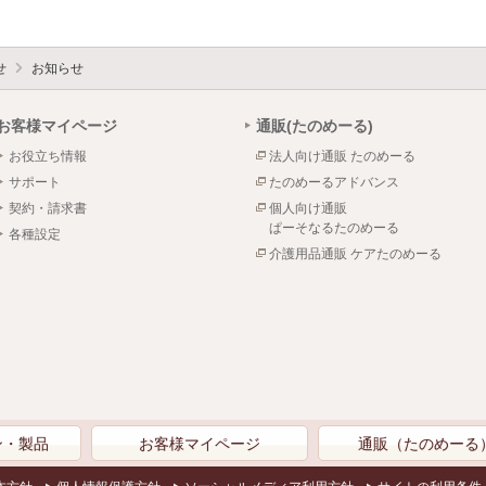
せ
お知らせ
お客様マイページ
通販(たのめーる)
お役立ち情報
法人向け通販 たのめーる
サポート
たのめーるアドバンス
契約・請求書
個人向け通販
ぱーそなるたのめーる
各種設定
介護用品通販 ケアたのめーる
ン・製品
お客様マイページ
通販（たのめーる