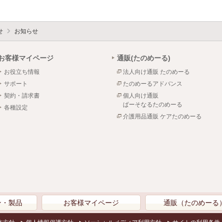
せ
お知らせ
お客様マイページ
通販(たのめーる)
お役立ち情報
法人向け通販 たのめーる
サポート
たのめーるアドバンス
契約・請求書
個人向け通販
ぱーそなるたのめーる
各種設定
介護用品通販 ケアたのめーる
ン・製品
お客様マイページ
通販（たのめーる