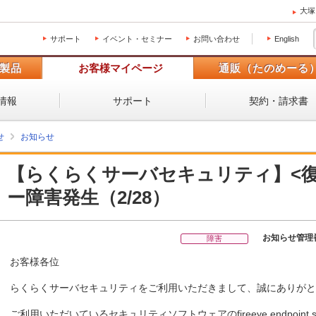
大塚
サポート
イベント・セミナー
お問い合わせ
English
製品
お客様マイページ
通販（たのめーる
情報
サポート
契約・請求書
せ
お知らせ
【らくらくサーバセキュリティ】<復
ー障害発生（2/28）
お知らせ管理
障害
お客様各位
らくらくサーバセキュリティをご利用いただきまして、誠にありがと
ご利用いただいているセキュリティソフトウェアのfireeye endpoint sec