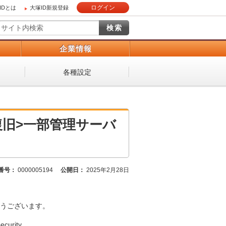
ログイン
IDとは
大塚ID新規登録
）
企業情報
各種設定
旧>一部管理サーバ
番号：
0000005194
公開日：
2025年2月28日
うございます。
urity