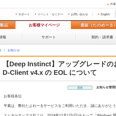
大塚
サポート
イベント・セミナー
お問い合わせ
English
製品
お客様マイページ
通販（たのめーる
情報
サポート
契約・請求書
せ
お知らせ
【Deep Instinct】アップグレードの
D-Client v4.x の EOL について
お知らせ管理
連絡
お客様各位
平素は、弊社たよれーるサービスをご利用いただき、誠にありがとう
エムオーテックス社より、2024年12月1日(日)をもって「Windows 用 D-