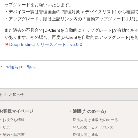
ップグレードをお願いいたします。
・デバイス一覧は管理画面の [管理対象 > デバイスリスト] から確認
・アップグレード手順は上記リンク内の「自動アップグレード手順
また過去の不具合で[D-Clientを自動的にアップグレード]が有効であ
があります。その場合、再度[D-Clientを自動的にアップグレード
Deep Instinct リリースノート - v5.0.0
お知らせ一覧へ
せ
お知らせ
お客様マイページ
通販(たのめーる)
お役立ち情報
法人向け通販 たのめーる
サポート
たのめーるアドバンス
契約・請求書
個人向け通販