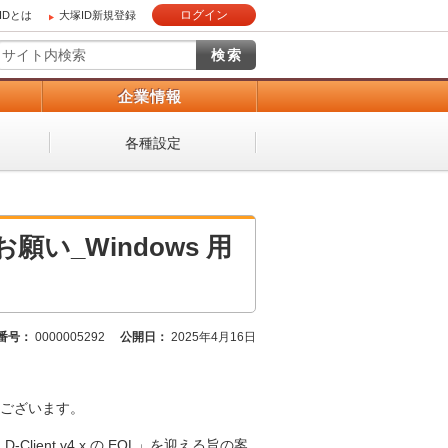
ログイン
IDとは
大塚ID新規登録
）
企業情報
各種設定
お願い_Windows 用
番号：
0000005292
公開日：
2025年4月16日
ございます。
Client v4.x の EOL」を迎える旨の案