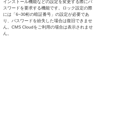
インストール機能などの設定を変更する際にパ
スワードを要求する機能です。ロック設定の際
には「6~30桁の暗証番号」の設定が必要であ
り、パスワードを紛失した場合は復旧できませ
ん。CMS Cloudをご利用の場合は表示されませ
ん。
※AppCheckは、ファイルの書き換え検知と復
元が可能であり、ランサムウェアに特化したウ
イルス対策製品です。マルウェア対策ソフトは
別途導入が必要です。
添付ファイル
【お客様向け】AppCheckアプリケーション
削除許可・ロックモード・自己保護機能変更
手順.pdf
[669.0KB]