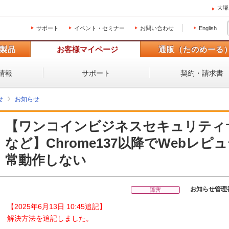
大塚
サポート
イベント・セミナー
お問い合わせ
English
製品
お客様マイページ
通販（たのめーる
情報
サポート
契約・請求書
せ
お知らせ
【ワンコインビジネスセキュリティサービ
など】Chrome137以降でWebレ
常動作しない
お知らせ管理
障害
【2025年6月13日 10:45追記】
解決方法を追記しました。