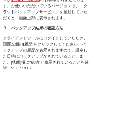
す。お使いいただいているバージョンは、「ク
ラウドバックアップサービス」を起動していた
だくと、画面上部に表示されます。
３．バックアップ結果の確認方法
クライアントツールにログインしていただき、
画面左側の[履歴]をクリックしてください。バ
ックアップの履歴が表示されますので、設定し
た日時にバックアップがされていること、ま
た、[状態]欄に“成功”と表示されていることを確
認してください。
さらに、[リストア]欄のアイコンをクリック
し、リストア画面を表示してください。最上段
のバージョン表記の左側に[+][-]記号が表示さ
れ、リストア対象を選択するツリーが表示でき
れば、正常にバックアップが実行されていま
す。上述の不具合に該当する場合は、[+][-]記号
が表示されず、リストア対象を選択することが
できません。