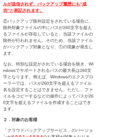
ルが送信されず、バックアップ履歴にも“成
功”と表記されます。
②バックアップ除外設定をされている場合に、
除外対象ファイルの中にパスが260文字を超え
るファイルが存在していると、当該ファイルの
除外が行われません。そのため、当該ファイル
がバックアップ対象となり、①の現象が発生し
ます。
なお、特別な設定がされている場合を除き、Wi
ndowsでサポートされるパスの最大長は260文
字となります。例えば、Windowsのエクスプロ
ーラーでは、パスが260文字を超えるファイル
名を設定することはできません。ただし、ファ
イルをコピーするなどの操作によってパスが26
0文字を超えるファイルを作成することはでき
ます。
２．対象のお客様
「クラウドバックアップサービス」のバージョ
ンが
4.0.0.1～4.0.0.4
のお客様が対象となりま