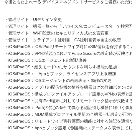
今後ともたよれーる デバイスマネジメントサービスをご愛顧いただ
・管理サイト：UIデザイン変更
・管理サイト：機器一覧から「デバイス名/コンピュータ名」で検索
・管理サイト：Wi-Fi設定のセキュリティ方式の文言変更
・管理サイト：クライアント証明書、CA証明書表示画面の改善
・iOS/iPadOS：iOS/iPadリモートワイプ時にeSIM情報を保持する
・iOS/iPadOS：VPNの設定においてPulse Secureの設定値が反
・iOS/iPadOS：iOSエージェントの挙動改善
・iOS/iPadOS：紛失モード中にサウンドを鳴らす機能の追加
・iOS/iPadOS：「Appとブック」ライセンスアプリ上限増加
・iOS/iPadOS：iOSエージェントの画面表示・動作の変更
・iOS/iPadOS：アプリの配信契機の情報を機器ログの詳細ボタンに
・iOS/iPadOS：構成プロファイルアップロード設定のVPNの表示
・iOS/iPadOS：共有iPad端末に対してリモートロック指示が失敗
・iOS/iPadOS：iPadが特定の条件で異なる認証待ち機器に紐づく
・iOS/iPadOS：MDM構成プロファイル更新の全機器一括設定が
・iOS/iPadOS：リモートワイプ実行画面の機能に対する注記を適
・iOS/iPadOS：Appとブック設定で別書籍のステータスを表示し