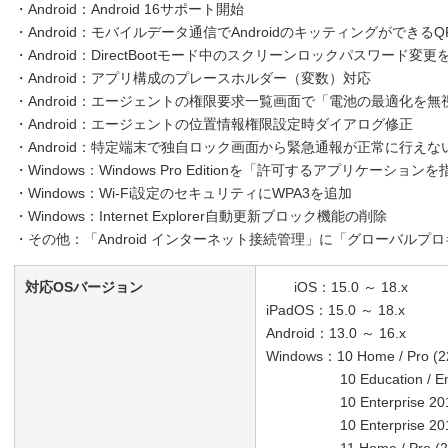
・Android：Android 16サポート開始
・Android：モバイルデータ通信でAndroidのキッティングができる
・Android：DirectBootモード中のスクリーンロックパスワード変
・Android：アプリ構成のプレースホルダー（変数）対応
・Android：エージェントの権限要求一覧画面で「電池の最適化を無
・Android：エージェントの位置情報権限設定時ダイアログ修正
・Android：特定端末で独自ロック画面から緊急通報が正常に行え
・Windows：Windows Pro Editionを「許可するアプリケーシ
・Windows：Wi-Fi設定のセキュリティにWPA3を追加
・Windows：Internet Explorer自動更新ブロック機能の削除
・その他：「Android インターネット接続管理」に「グローバルプ
対応OSバージョン
iOS：15.0 ～ 18.x
iPadOS：15.0 ～ 18.x
Android：13.0 ～ 16.x
Windows：10 Home / Pro 
10 Education / Ente
10 Enterprise 2015 L
10 Enterprise 201