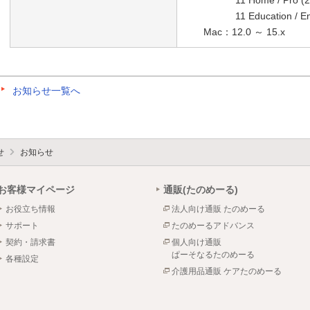
11 Home / Pro (2
11 Education / Enter
Mac：12.0 ～ 15.x
お知らせ一覧へ
せ
お知らせ
お客様マイページ
通販(たのめーる)
お役立ち情報
法人向け通販 たのめーる
サポート
たのめーるアドバンス
契約・請求書
個人向け通販
ぱーそなるたのめーる
各種設定
介護用品通販 ケアたのめーる