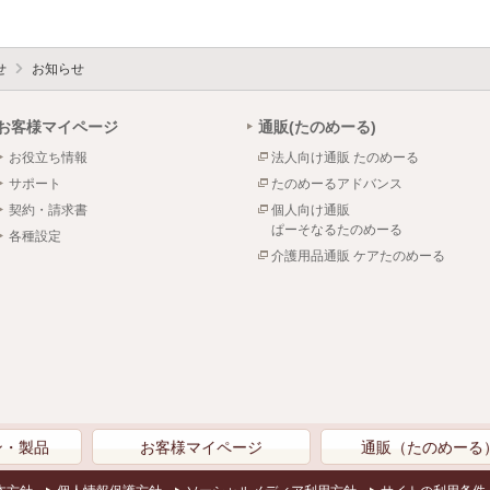
せ
お知らせ
お客様マイページ
通販(たのめーる)
お役立ち情報
法人向け通販 たのめーる
サポート
たのめーるアドバンス
契約・請求書
個人向け通販
ぱーそなるたのめーる
各種設定
介護用品通販 ケアたのめーる
ン・製品
お客様マイページ
通販（たのめーる