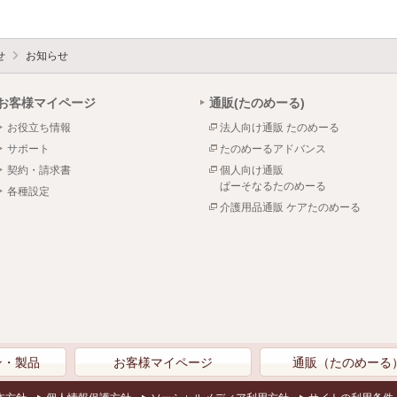
せ
お知らせ
お客様マイページ
通販(たのめーる)
お役立ち情報
法人向け通販 たのめーる
サポート
たのめーるアドバンス
契約・請求書
個人向け通販
ぱーそなるたのめーる
各種設定
介護用品通販 ケアたのめーる
ン・製品
お客様マイページ
通販（たのめーる