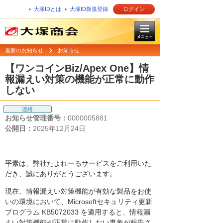
大塚IDとは
大塚ID新規登録
ログイン
最新のお知らせ
お知らせ
【ワンコインBiz/Apex One】情
報漏えい対策の機能が正常に動作
しない
連絡
お知らせ管理番号：
0000005881
公開日：
2025年12月24日
平素は、弊社たよれーるサービスをご利用いた
だき、誠にありがとうございます。
現在、情報漏えい対策機能が有効な製品をお使
いの環境において、Microsoftセキュリティ更新
プログラム KB5072033 を適用すると、情報漏
えい対策機能が正常に動作しない事象が報告さ