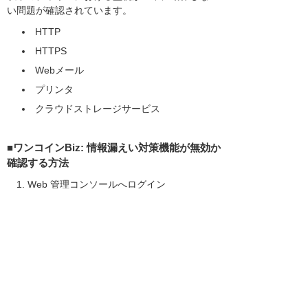
い問題が確認されています。
HTTP
HTTPS
Webメール
プリンタ
クラウドストレージサービス
■ワンコインBiz: 情報漏えい対策機能が無効か
確認する方法
Web 管理コンソールへログイン
［セキュリティエージェント］タブを開く
対象となるエージェントが所属するグループ
を選択
［ポリシーの設定］をクリックし、［Windo
ws］→［情報漏えい対策］に移動
表示されるスイッチが 「オフ」 になってい
ることを確認