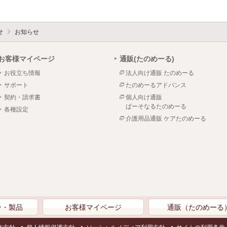
せ
お知らせ
お客様マイページ
通販(たのめーる)
お役立ち情報
法人向け通販 たのめーる
サポート
たのめーるアドバンス
契約・請求書
個人向け通販
ぱーそなるたのめーる
各種設定
介護用品通販 ケアたのめーる
ン・製品
お客様マイページ
通販（たのめーる