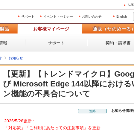
大塚
サポート
イベント・セミナー
お問い合わせ
English
製品
お客様マイページ
通販（たのめーる
情報
サポート
契約・請求書
せ
お知らせ
【更新】【トレンドマイクロ】Google C
び Microsoft Edge 144以降に
ン機能の不具合について
お知らせ管理
連絡
2026/5/26更新：
「対応策」「ご利用にあたっての注意事項」を更新