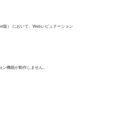
以降（64bit版） において、Webレピュテーション
ション機能が動作しません。