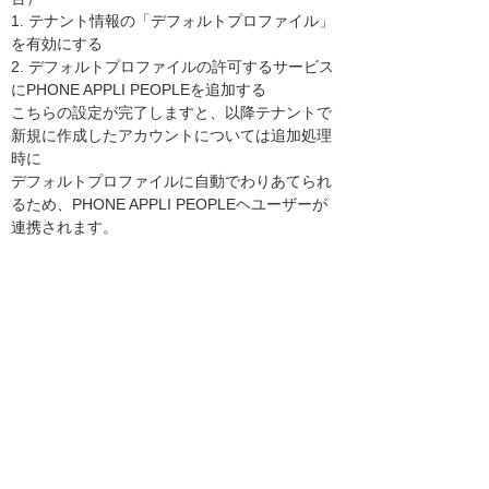
1. テナント情報の「デフォルトプロファイル」
を有効にする
2. デフォルトプロファイルの許可するサービス
にPHONE APPLI PEOPLEを追加する
こちらの設定が完了しますと、以降テナントで
新規に作成したアカウントについては追加処理
時に
デフォルトプロファイルに自動でわりあてられ
るため、PHONE APPLI PEOPLEヘユーザーが
連携されます。
その他ご不明な点は、本お客様マイページの
「お問い合わせ」からお問い合わせいただけま
す。
https://mypage.otsuka-shokai.co.jp/inquiry/in
dex?linkBeforeScreenId=OMPR0F0102S01P
&hidUketsukeKbn=1&hidSeihinBunrui1=30&h
idSeihinBunrui2=0024&hidSeihinBunrui3=00
1&book=60ab3ece-6361-4839-8019-21830d
d47f9a