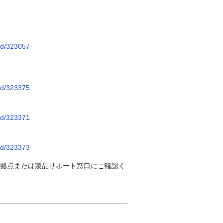
_id/323057
_id/323375
_id/323371
_id/323373
拠点または製品サポート窓口にご確認く