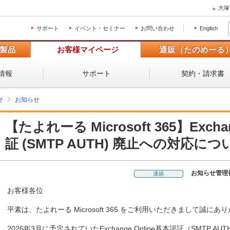
大塚
サポート
イベント・セミナー
お問い合わせ
English
製品
お客様マイページ
通販（たのめーる
情報
サポート
契約・請求書
せ
お知らせ
【たよれーる Microsoft 365】Excha
証 (SMTP AUTH) 廃止への対応につ
お知らせ管理
連絡
お客様各位
平素は、たよれーる Microsoft 365 をご利用いただきまして誠に
2026年3月に予定されていたExchange Online基本認証（SMTP