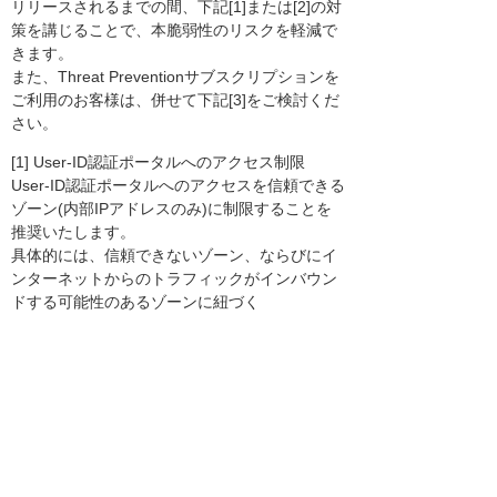
リリースされるまでの間、下記[1]または[2]の対
策を講じることで、本脆弱性のリスクを軽減で
きます。
また、Threat Preventionサブスクリプションを
ご利用のお客様は、併せて下記[3]をご検討くだ
さい。
[1] User-ID認証ポータルへのアクセス制限
User-ID認証ポータルへのアクセスを信頼できる
ゾーン(内部IPアドレスのみ)に制限することを
推奨いたします。
具体的には、信頼できないゾーン、ならびにイ
ンターネットからのトラフィックがインバウン
ドする可能性のあるゾーンに紐づく
すべてのL3インターフェースについて、Interfa
ce Management ProfileにてResponse Pagesを
無効化していただく必要があります。
[2] User-ID認証ポータル機能の無効化
ご要件上、User-ID認証ポータル(Captive Porta
l)機能が不要なお客様におかれましては、
当該機能を無効化することで本脆弱性の影響を