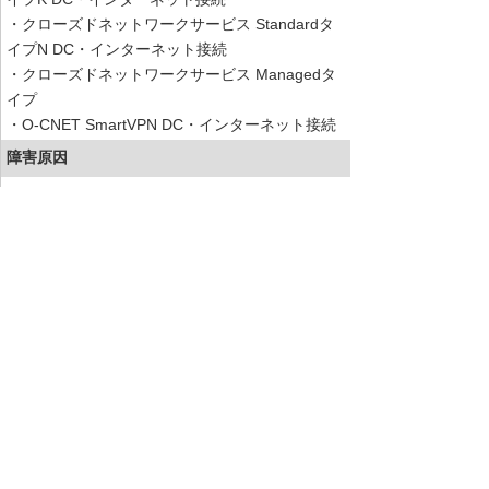
・クローズドネットワークサービス Standardタ
イプN DC・インターネット接続
・クローズドネットワークサービス Managedタ
イプ
・O-CNET SmartVPN DC・インターネット接続
障害原因
弊社データセンターにおいて、ネットワーク機器
のハード障害が発生しておりました。
サービス稼働状況ページ
https://mypage.otsuka-shokai.co.jp/health_board
お知らせ一覧へ
お客様マイページ
最新のお知らせ
お知らせ
イベント・セミナー
お問い合わせ