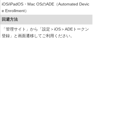
iOS/iPadOS・Mac OSのADE（Automated Devic
e Enrollment）
回避方法
「管理サイト」から「設定＞iOS＞ADEトークン
登録」と画面遷移してご利用ください。
対応方針
改修時期につきましては、決まり次第ご連絡いた
します。
お知らせ一覧へ
お客様マイページ
最新のお知らせ
お知らせ
イベント・セミナー
お問い合わせ
ニュース・お知らせ
情報セキュリティ基本方針
個人情報保護方針
ソーシャルメディア利用方針