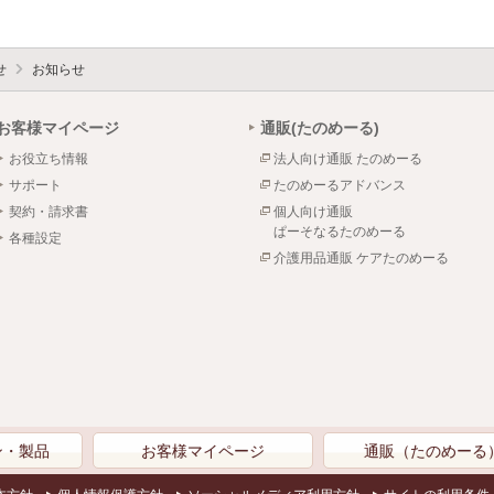
せ
お知らせ
お客様マイページ
通販(たのめーる)
お役立ち情報
法人向け通販 たのめーる
サポート
たのめーるアドバンス
契約・請求書
個人向け通販
ぱーそなるたのめーる
各種設定
介護用品通販 ケアたのめーる
ン・製品
お客様マイページ
通販（たのめーる